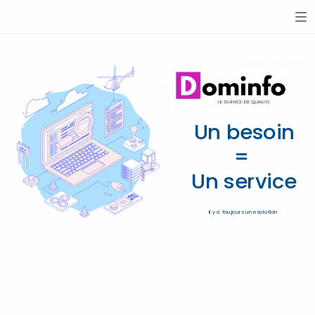
Un besoin
=
U
n service
il y a toujours une solution